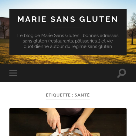
MARIE SANS GLUTEN
Le blog de Marie Sans Gluten : bonnes adresses
sans gluten (restaurants, pâtisseries…) et vie
quotidienne autour du régime sans gluten
Toggle
Toggle
search
mobile
field
menu
ÉTIQUETTE :
SANTÉ