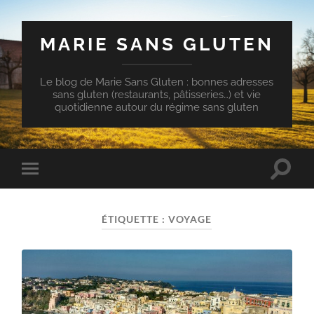
MARIE SANS GLUTEN
Le blog de Marie Sans Gluten : bonnes adresses
sans gluten (restaurants, pâtisseries…) et vie
quotidienne autour du régime sans gluten
Toggle
Toggle
search
mobile
field
menu
ÉTIQUETTE :
VOYAGE