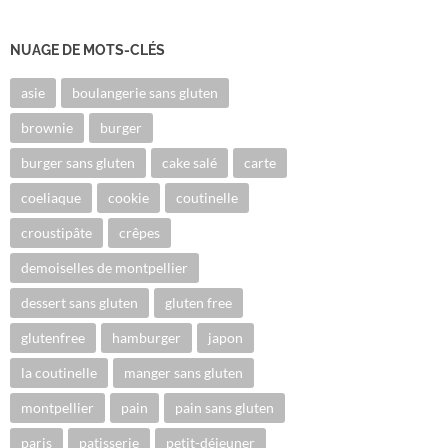
NUAGE DE MOTS-CLÉS
asie
boulangerie sans gluten
brownie
burger
burger sans gluten
cake salé
carte
coeliaque
cookie
coutinelle
croustipâte
crêpes
demoiselles de montpellier
dessert sans gluten
gluten free
glutenfree
hamburger
japon
la coutinelle
manger sans gluten
montpellier
pain
pain sans gluten
paris
patisserie
petit-déjeuner