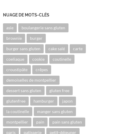
NUAGE DE MOTS-CLÉS
asie
boulangerie sans gluten
brownie
burger
burger sans gluten
cake salé
carte
coeliaque
cookie
coutinelle
croustipâte
crêpes
demoiselles de montpellier
dessert sans gluten
gluten free
glutenfree
hamburger
japon
la coutinelle
manger sans gluten
montpellier
pain
pain sans gluten
paris
patisserie
petit-déjeuner