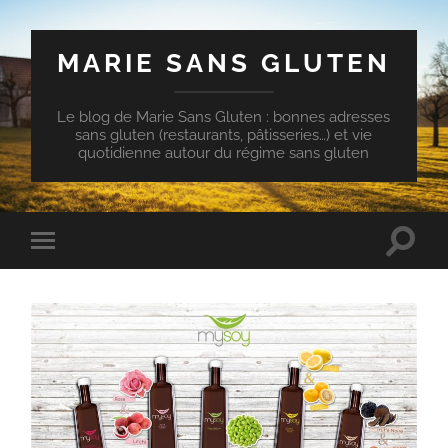
MARIE SANS GLUTEN
Le blog de Marie Sans Gluten : bonnes adresses
sans gluten (restaurants, pâtisseries…) et vie
quotidienne autour du régime sans gluten
Toggle
Toggle
search
mobile
field
menu