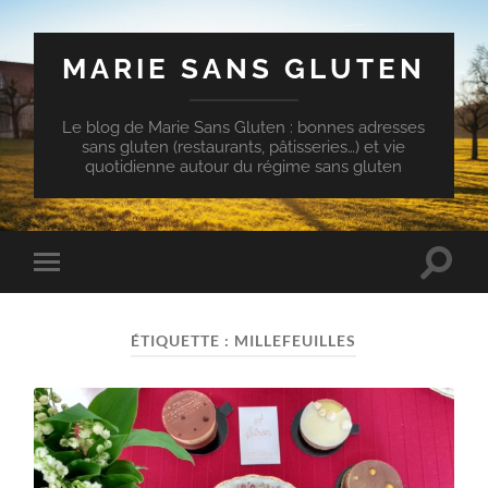
MARIE SANS GLUTEN
Le blog de Marie Sans Gluten : bonnes adresses
sans gluten (restaurants, pâtisseries…) et vie
quotidienne autour du régime sans gluten
Toggle
Toggle
search
mobile
field
menu
ÉTIQUETTE :
MILLEFEUILLES